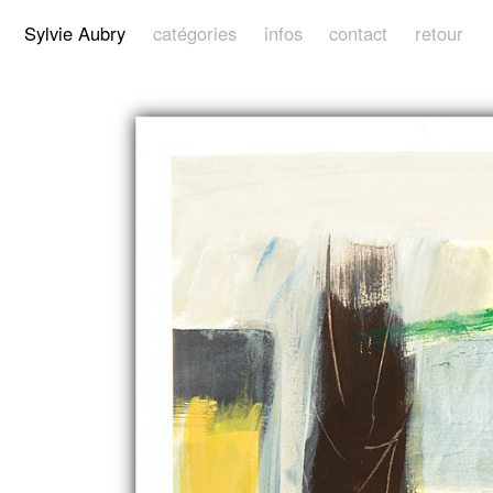
Sylvie Aubry
catégories
infos
contact
retour